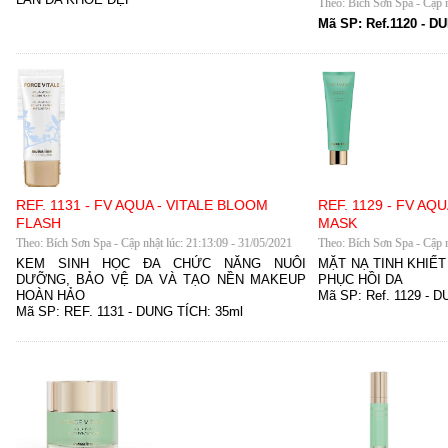
Theo: Bích Sơn Spa - Cập n
Mã SP:
Ref.1120
-
DU
REF. 1131 - FV AQUA - VITALE BLOOM
REF. 1129 - FV A
FLASH
MASK
Theo: Bích Sơn Spa - Cập nhật lúc: 21:13:09 - 31/05/2021
Theo: Bích Sơn Spa - Cập n
KEM SINH HỌC ĐA CHỨC NĂNG NUÔI
MẶT NẠ TINH KHIẾT
DƯỠNG, BẢO VỆ DA VÀ TẠO NỀN MAKEUP
PHỤC HỒI DA
HOÀN HẢO
Mã SP:
Ref. 1129
-
D
Mã SP:
REF. 1131
-
DUNG TÍCH:
35ml