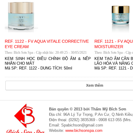
REF. 1122 - FV AQUA VITALE CORRECTIVE
REF. 1121 - FV AQ
EYE CREAM
MOISTURIZER
Theo: Bích Sơn Spa - Cập nhật lúc: 20:49:25 - 30/05/2021
Theo: Bích Sơn Spa - Cập n
KEM SINH HỌC ĐIỀU CHỈNH ĐỘ ẨM & NẾP
KEM TẠO ẨM CÂN B
NHĂN CHO MẮT
LÃO HÓA VÀ NÂNG 
Mã SP:
REF. 1122 -
DUNG TÍCH:
50ml
Mã SP:
REF. 1121
-
D
Xem thêm
Bản quyền © 2013 bởi Thẩm Mỹ Bích Sơn
Địa chỉ: 96A Lý Tự Trọng, P.An Cư, Q.Ninh Kiề
Điện thoại: (0292) 3835369 - 0908 613 055 (Mrs.
Email: Spabichson@gmail.com
Website:
www.bichsonspa.com