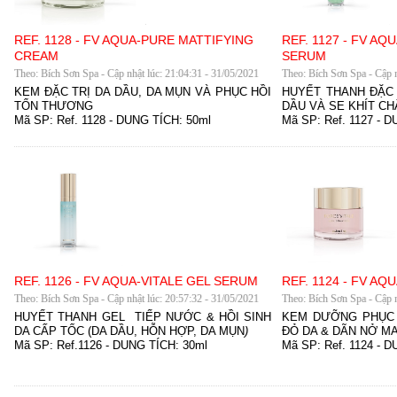
REF. 1128 - FV AQUA-PURE MATTIFYING
REF. 1127 - FV A
CREAM
SERUM
Theo: Bích Sơn Spa - Cập nhật lúc: 21:04:31 - 31/05/2021
Theo: Bích Sơn Spa - Cập n
KEM ĐẶC TRỊ DA DẦU, DA MỤN VÀ PHỤC HỒI
HUYẾT THANH ĐẶC 
TỔN THƯƠNG
DẦU VÀ SE KHÍT C
Mã SP:
Ref. 1128
-
DUNG TÍCH:
50ml
Mã SP:
Ref. 1127
-
D
REF. 1126 - FV AQUA-VITALE GEL SERUM
REF. 1124 - FV AQ
Theo: Bích Sơn Spa - Cập nhật lúc: 20:57:32 - 31/05/2021
Theo: Bích Sơn Spa - Cập n
HUYẾT THANH GEL TIẾP NƯỚC & HỒI SINH
KEM DƯỠNG PHỤC 
DA CẤP TỐC (DA DẦU, HỖN HỢP, DA MỤN
)
ĐỎ DA & DÃN NỞ M
Mã SP:
Ref.1126
-
DUNG TÍCH:
30ml
Mã SP: Ref. 1124 - 