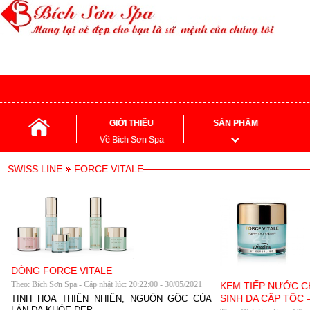
GIỚI THIỆU
SẢN PHẨM
Về Bích Sơn Spa
SWISS LINE
FORCE VITALE
DÒNG FORCE VITALE
Theo: Bích Sơn Spa - Cập nhật lúc: 20:22:00 - 30/05/2021
KEM TIẾP NƯỚC C
SINH DA CẤP TỐC –
TINH HOA THIÊN NHIÊN, NGUỒN GỐC CỦA
LÀN DA KHỎE ĐẸP