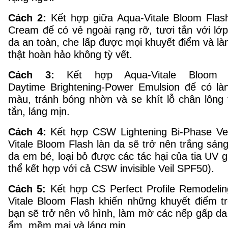
Cách 2:
Kết hợp giữa Aqua-Vitale Bloom Fla
Cream để có vẻ ngoài rạng rỡ, tươi tắn với lớ
da an toàn, che lấp được mọi khuyết điểm và 
thật hoàn hảo không tỳ vết.
Cách 3:
Kết hợp Aqua-Vitale Bloom
Daytime Brightening-Power Emulsion để có l
màu, tránh bóng nhờn và se khít lỗ chân lông
tắn, láng mịn.
Cách 4:
Kết hợp CSW Lightening Bi-Phase Vei
Vitale Bloom Flash làn da sẽ trở nên trắng sá
da em bé, loại bỏ được các tác hại của tia UV
thể kết hợp với cả CSW invisible
Veil SPF50).
Cách 5:
Kết hợp CS Perfect Profile Remodeli
Vitale Bloom Flash khiến những khuyết điểm t
bạn sẽ trở nên vô hình, làm mờ các nếp gấp da
ẩm, mềm mại và láng mịn.