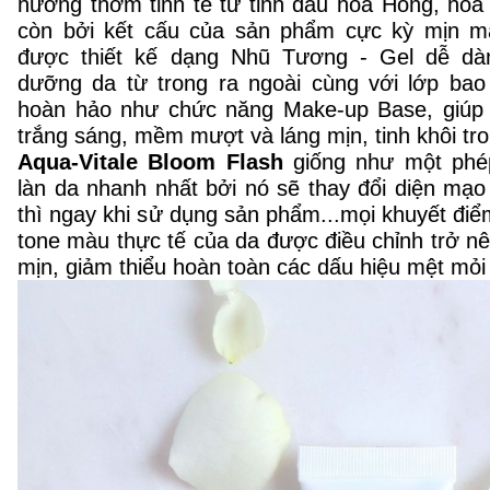
hương thơm tinh tế từ tinh dầu hoa Hồng, hoa
còn bởi kết cấu của sản phẩm cực kỳ mịn mà
được thiết kế dạng Nhũ Tương - Gel dễ dà
dưỡng da từ trong ra ngoài cùng với lớp ba
hoàn hảo như chức năng Make-up Base, giúp d
trắng sáng, mềm mượt và láng mịn, tinh khôi tr
Aqua-Vitale Bloom Flash
giống như một phé
làn da nhanh nhất bởi nó sẽ thay đổi diện mạ
thì ngay khi sử dụng sản phẩm...mọi khuyết đi
tone màu thực tế của da được điều chỉnh trở 
mịn, giảm thiểu hoàn toàn các dấu hiệu mệt mỏi 