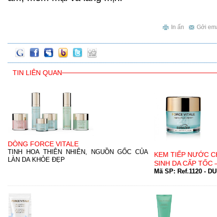
In ấn
Gởi ema
TIN LIÊN QUAN
DÒNG FORCE VITALE
TINH HOA THIÊN NHIÊN, NGUỒN GỐC CỦA
KEM TIẾP NƯỚC C
LÀN DA KHỎE ĐẸP
SINH DA CẤP TỐC –
Mã SP:
Ref.1120
-
DU