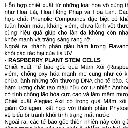
Hỗn hợp chiết xuất từ những loài hoa vô cùng th
như Hoa Lài, Hoa Hồng Pháp và Hoa Lan. Các
hợp chất Phenolic Compounds đặc biệt có kh
tuần hoàn máu, kháng viêm, chữa lành vết thư
cùng hiệu quả giúp cho làn da không còn nh
khỏe mạnh và trắng sáng rạng rỡ.
Ngoài ra, thành phần giàu hàm lượng Flavan
khỏi các tác hại của tia UV
- RASPBERRY PLANT STEM CELLS
Chiết xuất Tế bào gốc quả Mâm Xôi (Raspber
viêm, chống oxy hóa mạnh mẽ cũng như có k
chữa lành những tổn thương DNA cho tế bào. C
hàm lượng chất tạo màu hữu cơ tự nhiên Anthoc
có tính chống lão hóa cực cao và làm mềm mượt
Chiết xuất Alegiac Axit có trong quả Mâm xô
giảm Collagen, kết hợp với thành phần Phytos
vệ biểu bì tránh khỏi tình trạng mất nước.
Ngoài ra, các tế bào gốc thiên nhiên này còn 