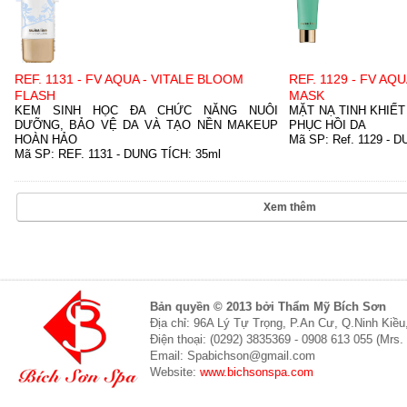
REF. 1131 - FV AQUA - VITALE BLOOM
REF. 1129 - FV A
FLASH
MASK
KEM SINH HỌC ĐA CHỨC NĂNG NUÔI
MẶT NẠ TINH KHIẾT
DƯỠNG, BẢO VỆ DA VÀ TẠO NỀN MAKEUP
PHỤC HỒI DA
HOÀN HẢO
Mã SP:
Ref. 1129
-
D
Mã SP:
REF. 1131
-
DUNG TÍCH:
35ml
Xem thêm
Bản quyền © 2013 bởi Thẩm Mỹ Bích Sơn
Địa chỉ: 96A Lý Tự Trọng, P.An Cư, Q.Ninh Kiề
Điện thoại: (0292) 3835369 - 0908 613 055 (Mrs.
Email: Spabichson@gmail.com
Website:
www.bichsonspa.com