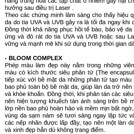
năng trung hòa các tạp chất ô nhiễm gây hại 
hưởng sau điều trị Laser .
Theo các chứng minh lâm sàng cho thấy hiệu 
da do tia UVA và UVB gây ra là tối đa ngay khi 
Đồng thời khả năng phục hồi tế bào, bảo vệ da k
ứng và đỏ rát do tia UVA và UVB hoặc sau La
vững và mạnh mẽ khi sử dụng trong thời gian dà
- BLOOM COMPLEX
Phép màu làm đẹp này nằm trong những viên
màu có kích thước siêu phân tử (The encapsul
tiếp xúc với bề mặt da những phân tử tạo màu
bao phủ toàn bộ bề mặt da, giúp làn da trở nên 
và khỏe khoắn. Đồng thời, khi phân tán các siêu
nên hiện tượng khuếch tán ánh sáng trên bề m
lớp nền bao phủ hoàn hảo và mềm mịn bất ngờ
vùng da sạm nám sẽ tươi sáng ngay lập tức v
các nếp nhăn được lấp đầy, tạo nên một làn d
và xinh đẹp hẳn dù không trang điểm.