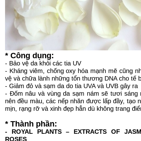
* Công dụng:
- Bảo vệ da khỏi các tia UV
- K
háng viêm, chống oxy hóa mạnh mẽ cũng n
vệ và chữa lành những tổn thương DNA cho tế 
- G
iảm đỏ và sạm da do tia UVA và
UVB gây ra
- Đ
ốm nâu và vùng da sạm nám sẽ tươi sáng n
nên đều màu, các nếp nhăn được lấp đầy, tạo 
mịn, rạng rỡ và xinh đẹp hẳn dù không trang đi
* Thành phần:
- ROYAL PLANTS – EXTRACTS OF JASM
ROSES