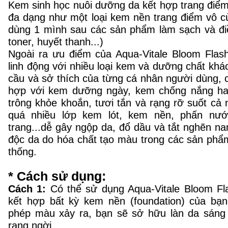
Kem sinh học nuôi dưỡng da kết hợp trang điể
đa dạng như một loại kem nền trang điểm vô c
dùng 1 mình sau các sản phẩm làm sạch và điề
toner, huyết thanh...)
Ngoài ra ưu điểm của Aqua-Vitale Bloom Flash
linh động với nhiều loại kem và dưỡng chất khá
cầu và sở thích của từng cá nhân người dùng, 
hợp với kem dưỡng ngày, kem chống nắng h
trông khỏe khoắn, tươi tắn và rạng rỡ suốt c
quá nhiều lớp kem lót, kem nền, phấn nư
trang...dễ gây ngộp da, đổ dầu và tắt nghẽn n
độc da do hóa chất tạo màu trong các sản phẩ
thống.
* Cách sử dụng:
Cách 1:
Có thể sử dụng Aqua-Vitale Bloom F
kết hợp bất kỳ kem nền (foundation) của bạ
phép màu xảy ra, bạn sẽ sở hữu làn da sáng 
rạng ngời.