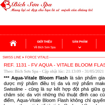
GIỚI THIỆU
SẢN PHẨM
Về Bích Sơn Spa
SWISS LINE
FORCE VITALE
REF. 1131 - FV AQUA - VITALE BLOOM FLA
Theo: Bích Sơn Spa - Cập nhật lúc: 21:13:09 - 31/05/2021
*** Aqua-Vitale Bloom Flash
là sản phẩm gia
dược mỹ phẩm điều trị da và mỹ phẩm mak
Swissline - cũng là sự kết hợp đột phá giữa gi
chăm sóc da với những thủ thuật đỉnh cao củ
điểm, Aqua-Vitale Bloom Flash không chỉ quyế