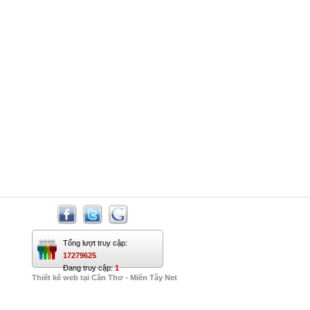
Tổng lượt truy cập:
17279625
Đang truy cập:
1
Thiết kế web tại Cần Thơ - Miền Tây Net