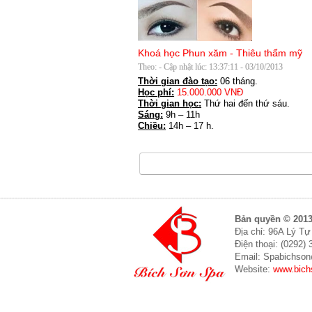
Khoá học Phun xăm - Thiêu thẩm mỹ
Theo: - Cập nhật lúc: 13:37:11 - 03/10/2013
Thời gian đào tạo:
06 tháng.
Học phí:
15.000.000 VNĐ
Thời gian học:
Thứ hai đến thứ sáu.
Sáng:
9h – 11h
Chiều:
14h – 17 h.
Bản quyền © 201
Địa chỉ: 96A Lý Tự
Điện thoại: (0292)
Email: Spabichso
Website:
www.bich