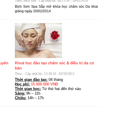
Theo: Bích Sơn - Cập nhật lúc: 08:25:50 - 18/02/2014
Bích Sơn Spa Sắp mở khóa học chăm sóc Da khai
giảng ngày 20/02/2014
huyên
Khoá học đào tạo chăm sóc & điều trị da cơ
bản
Theo: - Cập nhật lúc: 13:38:16 - 03/10/2013
Thời gian đào tạo:
04 tháng
Học phí:
15.000.000 VNĐ
Thời gian học:
Từ thứ hai đến thứ sáu
Sáng:
9h – 11h
Chiều:
14h – 17h