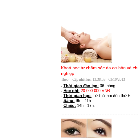
Khoá học tự chăm sóc da cơ bản và c
nghiệp
Theo: - Cập nhật lúc: 13:38:53 - 03/10/2013
-
Thời gian đào tạo:
06 tháng
-
Học phí:
20.000.000 VNĐ
-
Thời gian học:
Từ thứ hai đến thứ 6.
-
Sáng:
9h – 11h
-
Chiều:
14h - 17h.