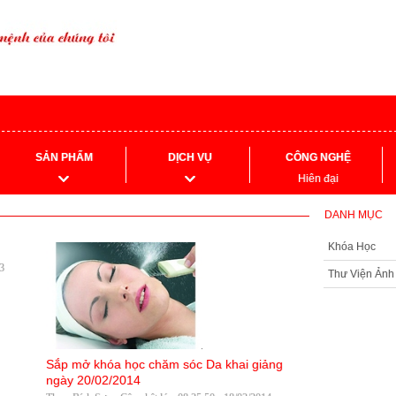
SẢN PHẨM
DỊCH VỤ
CÔNG NGHỆ
Hiên đại
DANH MỤC
Khóa Học
23
Thư Viện Ảnh
Sắp mở khóa học chăm sóc Da khai giảng
ngày 20/02/2014