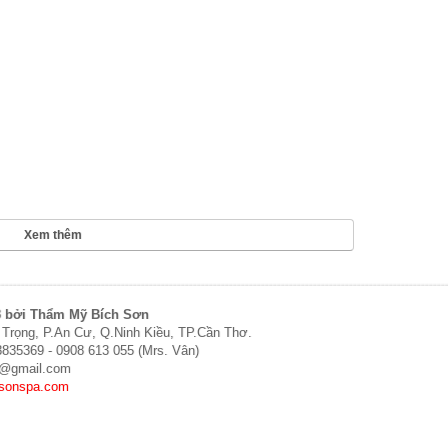
Xem thêm
3 bởi Thẩm Mỹ Bích Sơn
 Trọng, P.An Cư, Q.Ninh Kiều, TP.Cần Thơ.
 3835369 - 0908 613 055 (Mrs. Vân)
n@gmail.com
sonspa.com