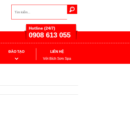
Hotline (24/7)
0908 613 055
ĐÀO TẠO
LIÊN HỆ
Với Bích Sơn Spa